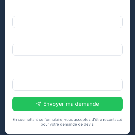
Votre département *
Sélectionnez
Surface approximative de votre toiture *
Sélectionnez
Dans quel délai souhaitez-vous réaliser
l'intervention ? *
Sélectionnez
Envoyer ma demande
En soumettant ce formulaire, vous acceptez d'être recontacté
pour votre demande de devis.