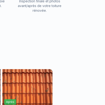
oie
Inspection finale et photos
é.
avant/après de votre toiture
rénovée.
s
Après