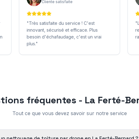
Cliente satisfaite
r
"
Très satisfaite du service ! C'est
"
innovant, sécurisé et efficace. Plus
r
on
besoin d'échafaudage, c'est un vrai
r
plus.
"
tions fréquentes -
La Ferté-Be
Tout ce que vous devez savoir sur notre service
d'un nettoyage de toiture par drone en La Ferté-Bernard ?