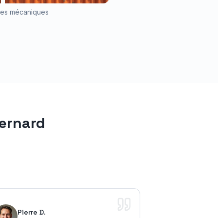
iles mécaniques
Bernard
Pierre D.