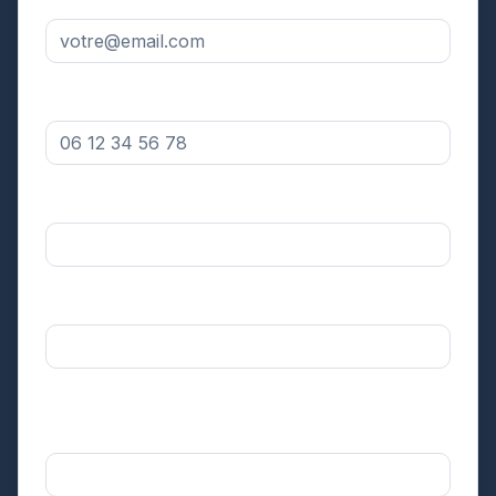
Numéro de téléphone *
Votre département *
Sélectionnez
Surface approximative de votre toiture *
Sélectionnez
Dans quel délai souhaitez-vous réaliser
l'intervention ? *
Sélectionnez