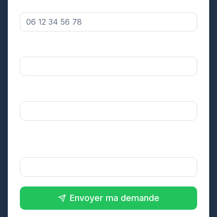
Numéro de téléphone *
Votre département *
Sélectionnez
Surface approximative de votre toiture *
Sélectionnez
Dans quel délai souhaitez-vous réaliser
l'intervention ? *
Sélectionnez
Envoyer ma demande