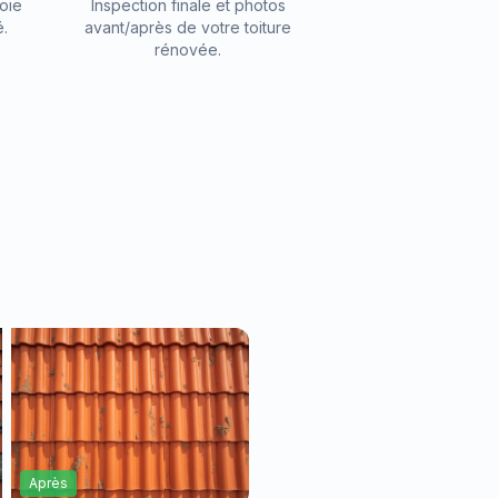
oie
Inspection finale et photos
é.
avant/après de votre toiture
rénovée.
s
Après