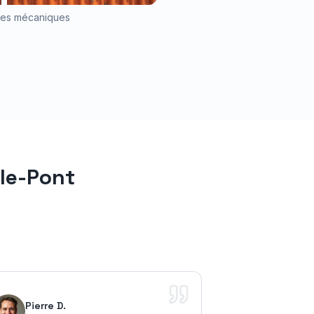
iles mécaniques
le-Pont
Pierre D.