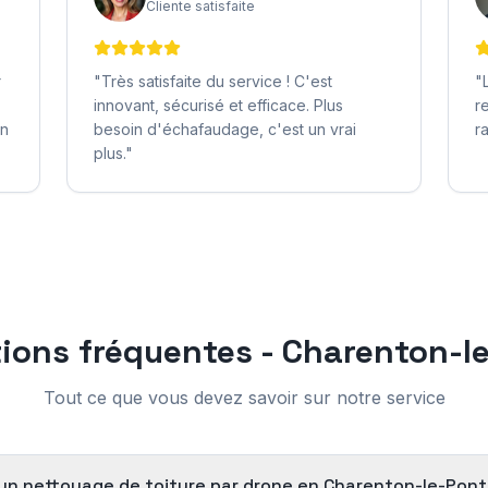
Cliente satisfaite
r
"
Très satisfaite du service ! C'est
"
innovant, sécurisé et efficace. Plus
r
on
besoin d'échafaudage, c'est un vrai
r
plus.
"
ions fréquentes -
Charenton-l
Tout ce que vous devez savoir sur notre service
d'un nettoyage de toiture par drone en Charenton-le-Pont