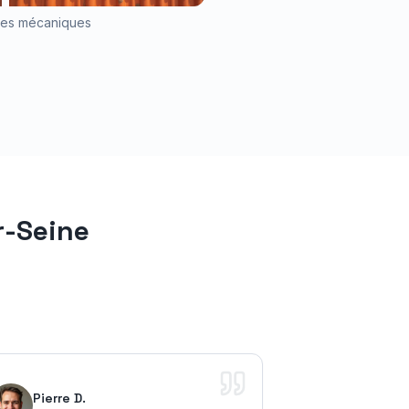
iles mécaniques
r-Seine
Pierre D.