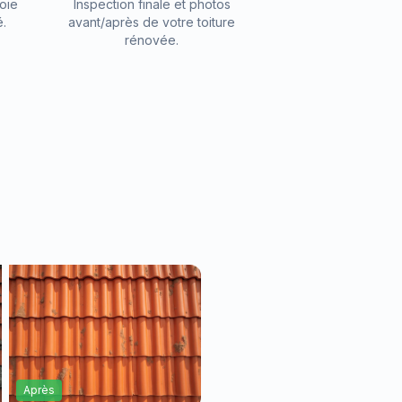
oie
Inspection finale et photos
é.
avant/après de votre toiture
rénovée.
s
Après