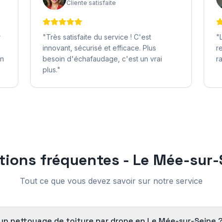
Cliente satisfaite
r
"
Très satisfaite du service ! C'est
"
innovant, sécurisé et efficace. Plus
r
on
besoin d'échafaudage, c'est un vrai
r
plus.
"
tions fréquentes -
Le Mée-sur-
Tout ce que vous devez savoir sur notre service
d'un nettoyage de toiture par drone en Le Mée-sur-Seine 