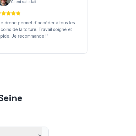
Client satisfait
Le drone permet d'accéder à tous les
ecoins de la toiture. Travail soigné et
apide. Je recommande !
"
Seine
?