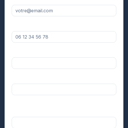
Numéro de téléphone *
Votre département *
Sélectionnez
Surface approximative de votre toiture *
Sélectionnez
Dans quel délai souhaitez-vous réaliser
l'intervention ? *
Sélectionnez