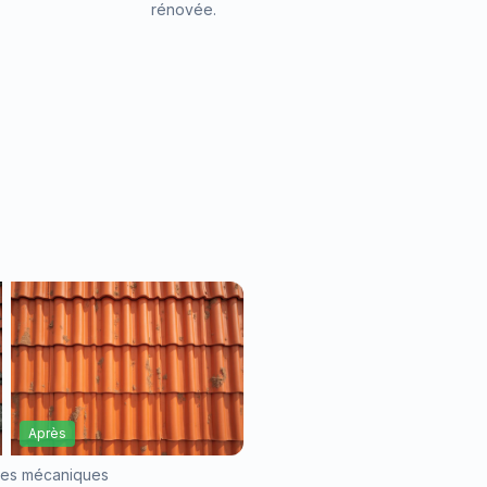
rénovée.
s
Après
iles mécaniques