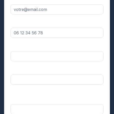
Numéro de téléphone *
Votre département *
Sélectionnez
Surface approximative de votre toiture *
Sélectionnez
Dans quel délai souhaitez-vous réaliser
l'intervention ? *
Sélectionnez